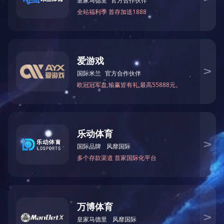
HDPE抗静电
LCP抗静电
LCP+PPS抗静电
LDPE抗静电
LDPE+EVA抗静电
LDPE+LLDPE抗静电
LLDPE抗静电
LMDPE抗静电
MDPE抗静电
Other抗静电
PA抗静电
PA1010抗静电
PA11抗静电
PA12抗静电
PA46抗静电
PA6抗静电
PA6/12抗静电